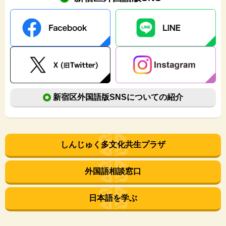
2026.06.25
私立幼稚園保育料等を補助します
2026.05.25
区立小・中学校の学校説明会
2026.04.25
お子さんの予防接種を忘れずに
新宿区外国語版SNSについての紹介
2026.04.15
学校給食費等を助成します
しんじゅく多文化共生プラザ
2026.04.15
新宿区保健所では、HIV・性感染症検査（HIV・梅
毒・B型肝炎・クラミジア）を匿名・無料で実施して
外国語相談窓口
います
日本語を学ぶ
2026.04.05
新宿区外国語版Instagramを開設しました