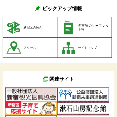
2026.03.25
ピックアップ情報
避難所防災訓練に参加してみましょう
2026.03.05
多言語のリーフレッ
新宿区の紹介
ト等
自転車への交通反則通告制度（青切符制度）が始まり
ます
アクセス
サイトマップ
2025.03.25
出産・子育て応援ギフトが妊婦支援給付金に変わりま
す
2024.09.15
関連サイト
台風等の荒天時に資源・ごみの収集を中止する場合が
あります