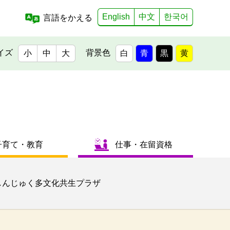
English
中文
한국어
言語をかえる
イズ
背景色
小
中
大
白
青
黒
黄
子育て・教育
仕事・在留資格
しんじゅく多文化共生プラザ