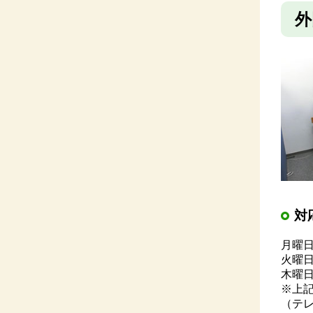
外
対
月曜日
火曜日
木曜日
※上
（テ