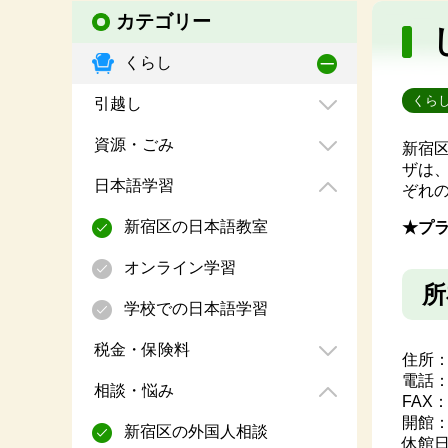
カテゴリー
くらし
くら
引越し
資源・ごみ
新宿
ザは
日本語学習
ぞれ
新宿区の日本語教室
★プ
オンライン学習
所
学校での日本語学習
税金・保険料
住所：
電話
相談・悩み
FAX：0
開館：9
新宿区の外国人相談
休館日