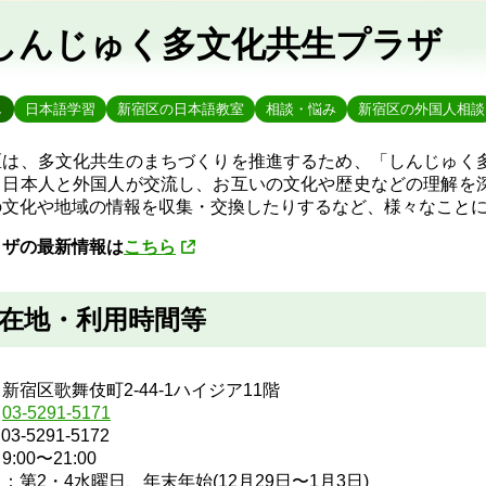
しんじゅく多文化共生プラザ
し
日本語学習
新宿区の日本語教室
相談・悩み
新宿区の外国人相談
区は、多文化共生のまちづくりを推進するため、「しんじゅく
、日本人と外国人が交流し、お互いの文化や歴史などの理解を
の文化や地域の情報を収集・交換したりするなど、様々なこと
ラザの最新情報は
こちら
在地・利用時間等
新宿区歌舞伎町2-44-1ハイジア11階
：
03-5291-5171
3-5291-5172
:00〜21:00
：第2・4水曜日、年末年始(12月29日〜1月3日)