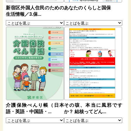
新宿区外国人住民のための
あなたのくらしと国保
生活情報／3.保...
介護保険べんり帳（日本
その咳、本当に風邪です
語・英語・中国語・...
か？ 結核ってどん...