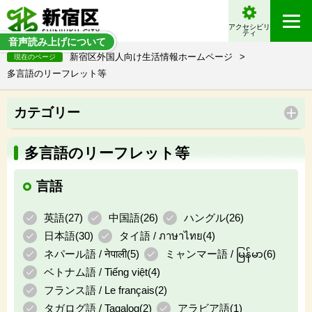
アクセシビリ
ティ
音声読み上げについて
新宿区外国人向け生活情報ホームページ
>
現在のページ
多言語のリーフレット等
カテゴリー
多言語のリーフレット等
言語
英語(
27
)
中国語(
26
)
ハングル(
26
)
日本語(
30
)
タイ語 / ภาษาไทย(
4
)
ネパール語 / नेपाली(
5
)
ミャンマー語 / မြန်မာ(
6
)
ベトナム語 / Tiếng việt(
4
)
フランス語 / Le français(
2
)
タガログ語 / Tagalog(
2
)
アラビア語(
1
)