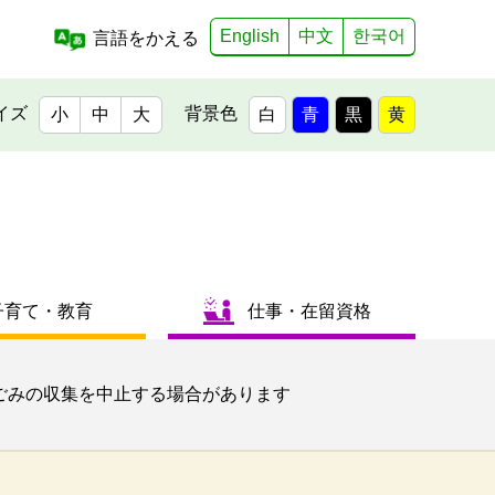
English
中文
한국어
言語をかえる
イズ
背景色
小
中
大
白
青
黒
黄
子育て・教育
仕事・在留資格
ごみの収集を中止する場合があります