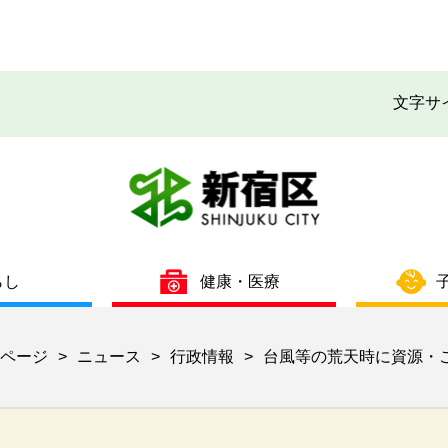
文字サ
らし
健康・医療
ページ
ニュース
行政情報
台風等の荒天時に資源・
>
>
>