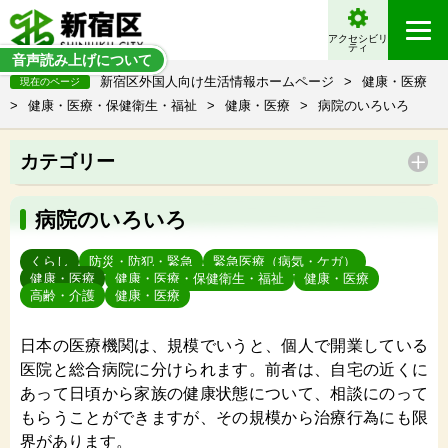
アクセシビリ
ティ
音声読み上げについて
新宿区外国人向け生活情報ホームページ
>
健康・医療
現在のページ
>
健康・医療・保健衛生・福祉
>
健康・医療
>
病院のいろいろ
カテゴリー
病院のいろいろ
くらし
防災・防犯・緊急
緊急医療（病気・ケガ）
健康・医療
健康・医療・保健衛生・福祉
健康・医療
高齢・介護
健康・医療
日本の医療機関は、規模でいうと、個人で開業している
医院と総合病院に分けられます。前者は、自宅の近くに
あって日頃から家族の健康状態について、相談にのって
もらうことができますが、その規模から治療行為にも限
界があります。