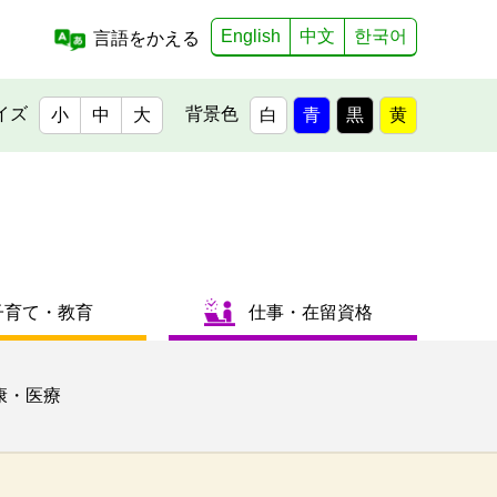
English
中文
한국어
言語をかえる
イズ
背景色
小
中
大
白
青
黒
黄
子育て・教育
仕事・在留資格
康・医療