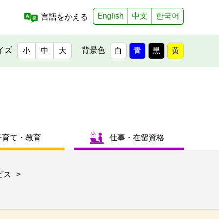
English
中文
한국어
言語をかえる
イズ
背景色
小
中
大
白
青
黒
黄
子育て・教育
仕事・在留資格
ビス
>