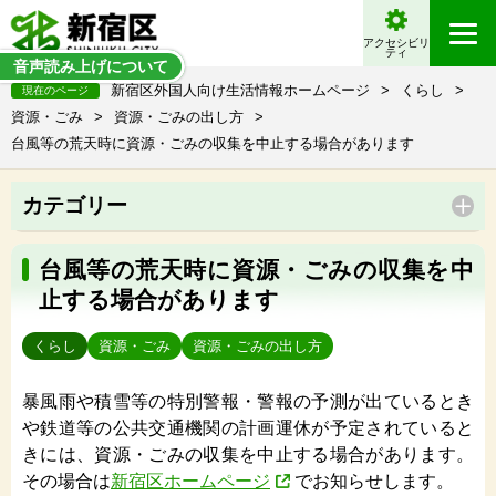
アクセシビリ
ティ
音声読み上げについて
新宿区外国人向け生活情報ホームページ
>
くらし
>
現在のページ
資源・ごみ
>
資源・ごみの出し方
>
台風等の荒天時に資源・ごみの収集を中止する場合があります
カテゴリー
台風等の荒天時に資源・ごみの収集を中
止する場合があります
くらし
資源・ごみ
資源・ごみの出し方
暴風雨や積雪等の特別警報・警報の予測が出ているとき
や鉄道等の公共交通機関の計画運休が予定されていると
きには、資源・ごみの収集を中止する場合があります。
その場合は
新宿区ホームページ
でお知らせします。