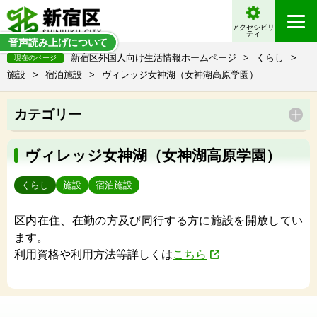
アクセシビリ
ティ
音声読み上げについて
新宿区外国人向け生活情報ホームページ
>
くらし
>
現在のページ
施設
>
宿泊施設
>
ヴィレッジ女神湖（女神湖高原学園）
カテゴリー
ヴィレッジ女神湖（女神湖高原学園）
くらし
施設
宿泊施設
区内在住、在勤の方及び同行する方に施設を開放してい
ます。
利用資格や利用方法等詳しくは
こちら