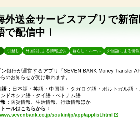
海外送金サービスアプリで新宿
語で配信中！
し
引越し
外国語による情報提供
暮らし・ルール
外国語による情報
ン銀行が運営するアプリ「SEVEN BANK Money Transfer 
からのお知らせが受け取れます。
言語：
日本語・英語・中国語・タガログ語・ポルトガル語・
インドネシア語・タイ語・ベトナム語
情報：
防災情報、生活情報、行政情報ほか
ストールはこちらから：
/www.sevenbank.co.jp/soukin/jp/app/applist.html