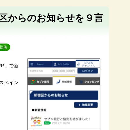
区からのお知らせを９言
提供
APP」で新
スペイン