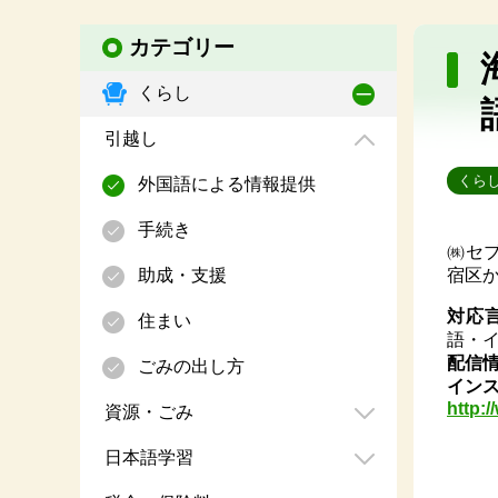
カテゴリー
くらし
引越し
くら
外国語による情報提供
手続き
㈱セブ
助成・支援
宿区
対応
住まい
語・
配信
ごみの出し方
イン
http:/
資源・ごみ
日本語学習