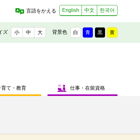
English
中文
한국어
言語をかえる
イズ
背景色
小
中
大
白
青
黒
黄
子育て・教育
仕事・在留資格