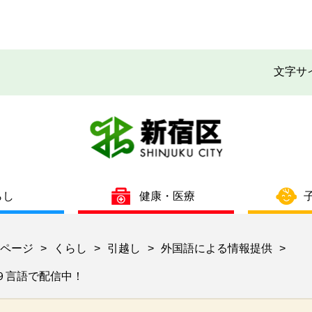
文字サ
らし
健康・医療
ページ
くらし
引越し
外国語による情報提供
>
>
>
>
９言語で配信中！