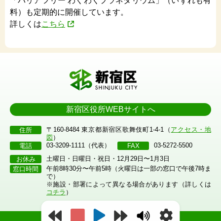
「バリアフリー わくわくプラネタリウム」（いずれも有
料）も定期的に開催しています。
詳しくは
こちら
新宿区役所WEBサイトへ
〒160-8484 東京都新宿区歌舞伎町1-4-1（
アクセス・地
住所
図
）
03-3209-1111（代表）
03-5272-5500
電話
FAX
土曜日・日曜日・祝日・12月29日〜1月3日
お休み
午前8時30分〜午前5時（火曜日は一部の窓口で午後7時ま
窓口時間
で）
※施設・部署によって異なる場合があります（詳しくは
コチラ
）