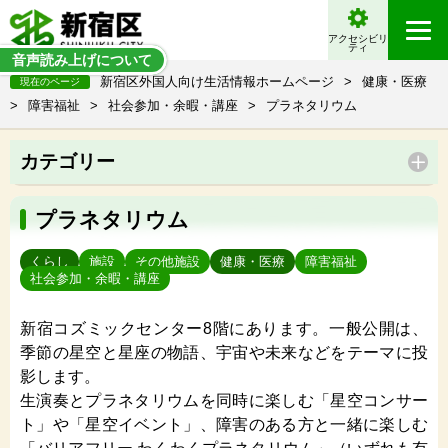
アクセシビリ
ティ
音声読み上げについて
新宿区外国人向け生活情報ホームページ
>
健康・医療
現在のページ
>
障害福祉
>
社会参加・余暇・講座
>
プラネタリウム
カテゴリー
プラネタリウム
くらし
施設
その他施設
健康・医療
障害福祉
社会参加・余暇・講座
新宿コズミックセンター8階にあります。一般公開は、
季節の星空と星座の物語、宇宙や未来などをテーマに投
影します。
生演奏とプラネタリウムを同時に楽しむ「星空コンサー
ト」や「星空イベント」、障害のある方と一緒に楽しむ