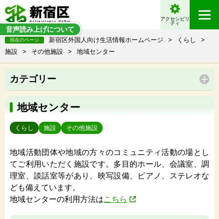
アクセシビリ
ティ
音声読み上げについて
新宿区外国人向け生活情報ホームページ
>
くらし
>
現在のページ
施設
>
その他施設
>
地域センター
カテゴリー
地域センター
くらし
施設
その他施設
地域活動団体や地域の方々のコミュニティ活動の場とし
てご利用いただく施設です。多目的ホール、会議室、調
理室、談話室等があり、映写設備、ピアノ、ステレオな
ども備えています。
地域センターの利用方法は
こちら