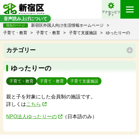
アクセシビリ
ティ
音声読み上げについて
新宿区外国人向け生活情報ホームページ
>
現在のページ
子育て・教育
>
子育て・教育
>
子育て支援施設
>
ゆったりーの
カテゴリー
ゆったりーの
子育て・教育
子育て・教育
子育て支援施設
親と子を対象にした会員制の施設です。
詳しくは
こちら
NPO法人ゆったりーの
（日本語のみ）