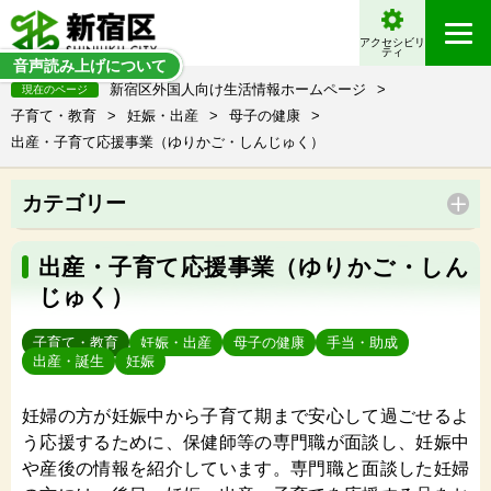
アクセシビリ
ティ
音声読み上げについて
新宿区外国人向け生活情報ホームページ
>
現在のページ
子育て・教育
>
妊娠・出産
>
母子の健康
>
出産・子育て応援事業（ゆりかご・しんじゅく）
カテゴリー
出産・子育て応援事業（ゆりかご・しん
じゅく）
子育て・教育
妊娠・出産
母子の健康
手当・助成
出産・誕生
妊娠
妊婦の方が妊娠中から子育て期まで安心して過ごせるよ
う応援するために、保健師等の専門職が面談し、妊娠中
や産後の情報を紹介しています。専門職と面談した妊婦