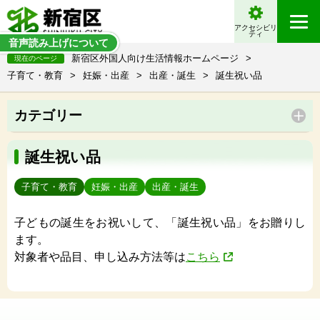
アクセシビリ
ティ
音声読み上げについて
新宿区外国人向け生活情報ホームページ
>
現在のページ
子育て・教育
>
妊娠・出産
>
出産・誕生
>
誕生祝い品
カテゴリー
誕生祝い品
子育て・教育
妊娠・出産
出産・誕生
子どもの誕生をお祝いして、「誕生祝い品」をお贈りし
ます。
対象者や品目、申し込み方法等は
こちら