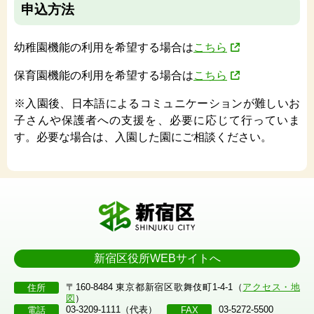
申込方法
幼稚園機能の利用を希望する場合は
こちら
保育園機能の利用を希望する場合は
こちら
※入園後、日本語によるコミュニケーションが難しいお
子さんや保護者への支援を、必要に応じて行っていま
す。必要な場合は、入園した園にご相談ください。
新宿区役所WEBサイトへ
〒160-8484 東京都新宿区歌舞伎町1-4-1（
アクセス・地
住所
図
）
03-3209-1111（代表）
03-5272-5500
電話
FAX