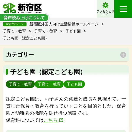
アクセシビリ
ティ
音声読み上げについて
新宿区外国人向け生活情報ホームページ
>
現在のページ
子育て・教育
>
子育て・教育
>
子ども園
>
子ども園（認定こども園）
カテゴリー
子ども園（認定こども園）
子育て・教育
子育て・教育
子ども園
認定こども園は、お子さんの発達と成長を見据えて、一
貫した保育・教育を行っていくことを目的とした、保育
園と幼稚園の機能を併せ持つ施設です。
保育料については
こちら