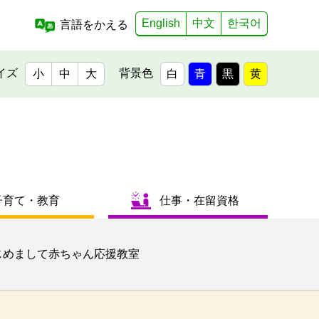
English
中文
한국어
言語をかえる
イズ
背景色
小
中
大
白
青
黒
黄
子育て・教育
仕事・在留資格
じめまして赤ちゃん応援教室