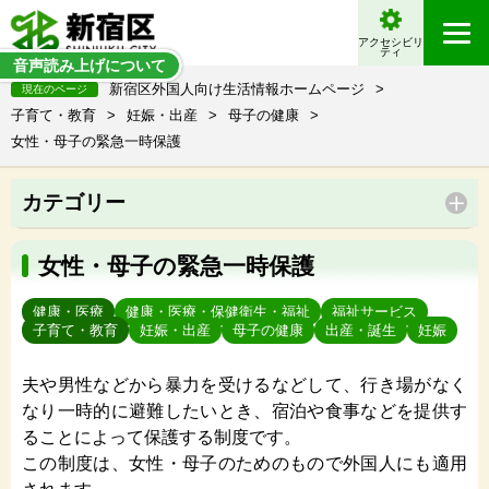
アクセシビリ
ティ
音声読み上げについて
新宿区外国人向け生活情報ホームページ
>
現在のページ
子育て・教育
>
妊娠・出産
>
母子の健康
>
女性・母子の緊急一時保護
カテゴリー
女性・母子の緊急一時保護
健康・医療
健康・医療・保健衛生・福祉
福祉サービス
子育て・教育
妊娠・出産
母子の健康
出産・誕生
妊娠
夫や男性などから暴力を受けるなどして、行き場がなく
なり一時的に避難したいとき、宿泊や食事などを提供す
ることによって保護する制度です。
この制度は、女性・母子のためのもので外国人にも適用