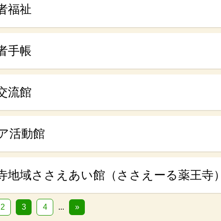
者福祉
者手帳
交流館
ア活動館
寺地域ささえあい館（ささえーる薬王寺
2
3
4
...
»