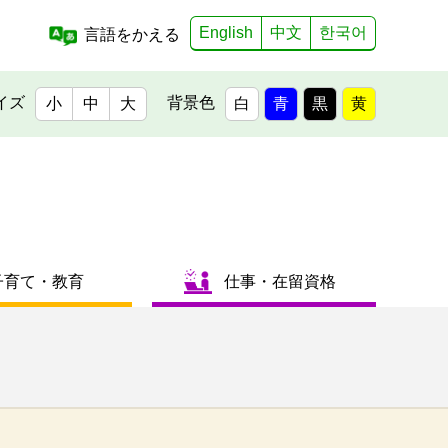
English
中文
한국어
言語をかえる
イズ
背景色
小
中
大
白
青
黒
黄
子育て・教育
仕事・在留資格