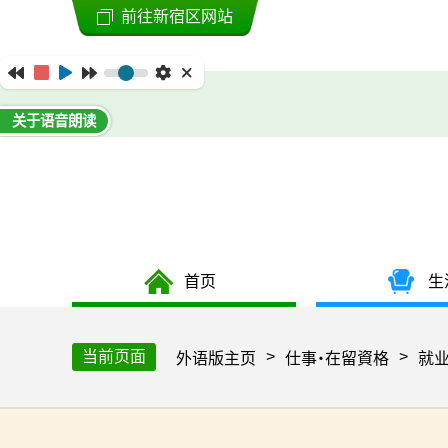
前往新宿区网站
关于语音朗读
首页
生
当前页面
>
>
外语版主页
仕事・在留資格
就业