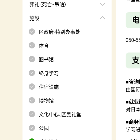
葬礼（死亡・吊唁）
施設
电
区政府·特别办事处
050-5
体育
支
图书馆
终身学习
■咨询
住宿设施
由国
博物馆
■就业
对日本
文化中心、区民礼堂
■商务
公园
学习