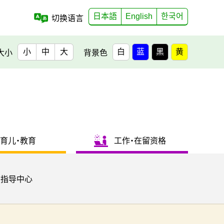
日本語
English
한국어
切换语言
小
中
大
白
蓝
黑
黄
大小
背景色
育儿・教育
工作・在留资格
用指导中心