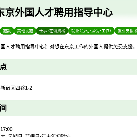
东京外国人才聘用指导中心
施設
其他设施
仕事・在留資格
就业（劳动・雇佣・工作）
就业支援·
外国人才聘用指导中心针对想在东京工作的外国人提供免费支援。
点
新宿区四谷1-2
间
17:00
六、星期日、节假日·年末年初除外