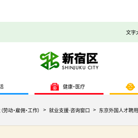
文字
活
健康・医疗
>
>
（劳动・雇佣・工作）
就业支援·咨询窗口
东京外国人才聘