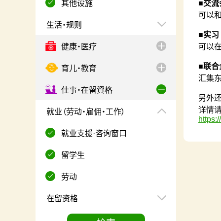
其他设施
■交流
可以
生活・规则
■实习
健康・医疗
可以
■联合
育儿・教育
汇集
仕事・在留資格
另外
详情
就业（劳动・雇佣・工作）
https:/
就业支援·咨询窗口
留学生
劳动
在留资格